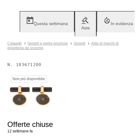
Questa settimana
In evidenza
Aste
Catawiki
Gioielli e pietre preziose
Gioielli
Asta di marchi di
gioielleria da scoprire
N.
103671200
Non più disponibile
Offerte chiuse
12 settimane fa