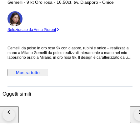
Gemelli - 9 kt Oro rosa - 16.50ct. tw. Diasporo - Onice
Esperto
Selezionato da Anna Pieront
Gemelli da polso in oro rosa 9k con diaspro, rubini e onice – realizzati a
mano a Milano Gemelli da polso realizzati interamente a mano nel mio
laboratorio orafo a Milano, in oro rosa 9k. Il design è caratterizzato da un
diaspro naturale taglio cabochon di 14x12 mm, incastonato in una
elegante cornice ovale in oro, che ne valorizza le tonalità e le venature
uniche. Al centro, due rubini naturali taglio brillante aggiungono un punto
Mostra tutto
luce raffinato, mentre sull’estremità opposta due barrette in onice,
incastonate in una fascetta di oro massiccio, creano un contrasto deciso
ed elegante. La combinazione di materiali e geometrie dà vita a un
accessorio distintivo, pensato per chi ricerca uno stile sofisticato e
Oggetti simili
contemporaneo, senza rinunciare all’unicità dell’artigianato. Ogni paio è
realizzato con cura artigianale e attenzione ai dettagli, selezionando
personalmente le pietre per garantire qualità e carattere. Caratteristiche:
Oro rosa 9k Diaspro naturale taglio cabochon 14x12 mm Rubini naturali
taglio brillante Onice naturale Realizzati a mano nel mio laboratorio a
Milano Punzonatura: oro 375 e marchio Botta Gioielli 716MI Pezzo unico
o produzione limitata Spedizione tramite corriere espresso assicurato.