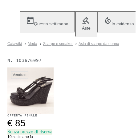
Questa settimana
In evidenza
Aste
Catawiki
Moda
Scarpe e sneaker
Asta di scarpe da donna
N.
103676097
Venduto
OFFERTA FINALE
€ 85
Senza prezzo di riserva
10 settimane fa