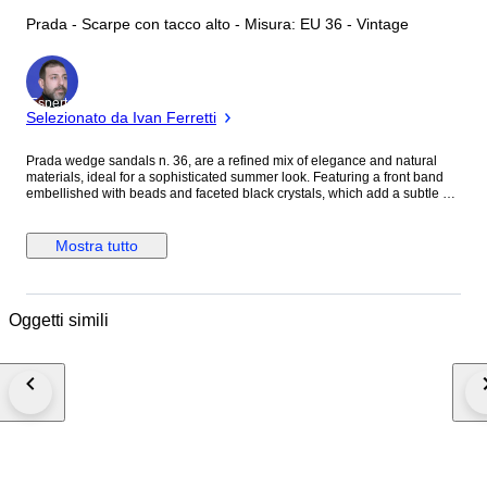
Prada - Scarpe con tacco alto - Misura: EU 36 - Vintage
Esperto
Selezionato da Ivan Ferretti
Prada wedge sandals n. 36, are a refined mix of elegance and natural
materials, ideal for a sophisticated summer look. Featuring a front band
embellished with beads and faceted black crystals, which add a subtle yet
luxurious touch of sparkle. Wedge and Platform are Covered in woven
raffia , with a checkered pattern reminiscent of espadrille style with a "high
fashion" twist. Closure with Thin black patent leather ankle strap with
Mostra tutto
silver metal buckle. Excellent condition. We're sorry but we don't ship to
England and the other Islands, and in countries not indicated in the
shipping list. We want your shoes to arrive in perfect condition and
quickly, which is why we don't save on packaging, choosing those
Oggetti simili
specifically created for transport and ensuring shipping where possible.
Shipping costs (packaging, transport and insurance) represent the quality
of the service offered and to guarantee it, we have chosen one of the best
and most reliable international couriers: UPS.