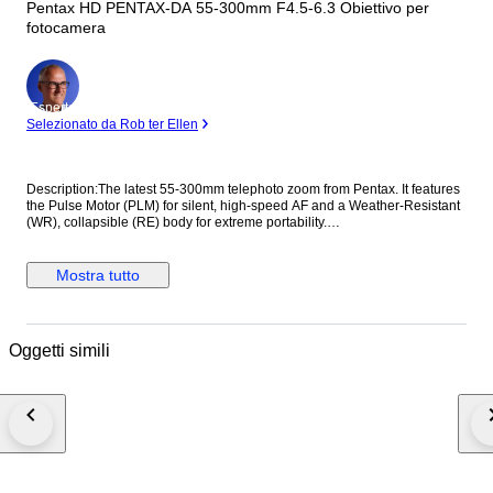
Pentax HD PENTAX-DA 55-300mm F4.5-6.3 Obiettivo per
fotocamera
Esperto
Selezionato da Rob ter Ellen
Description:The latest 55-300mm telephoto zoom from Pentax. It features
the Pulse Motor (PLM) for silent, high-speed AF and a Weather-Resistant
(WR), collapsible (RE) body for extreme portability.
[Condition]Appearance: Excellent++. Beautiful with minimal signs of use.
No major scratches or dents.Optics: Clear and clean. No fungus, no haze,
no scratches.Function: Fully operational. Fast AF, smooth zoom, and
Mostra tutto
responsive aperture.[Specifications]Mount: Pentax KAF4 (Electromagnetic
diaphragm)Weight: Approx. 442g (Lightweight & Compact)Filter Size:
58mm[Included Items]HD PENTAX-DA 55-300mm f/4.5-6.3 LensFront &
Rear Lens Caps*(Please check photos for everything included.)[Shipping
Oggetti simili
& Customs Policy]International Buyers - Please Note:For US Buyers:This
item will be shipped DDP (Delivered Duty Paid). We will cover all import
duties and taxes. You don't need to pay any additional fees upon
delivery.For Other International Buyers:This item will be shipped DDU
(Delivered Duty Unpaid). Import duties, taxes, and charges are not
included in the item price or shipping cost. These charges are the buyer's
responsibility. Please check with your country's customs office to
determine what these additional costs will be prior to bidding or
buying.Shipping Method:The item will be shipped from Japan via EMS or