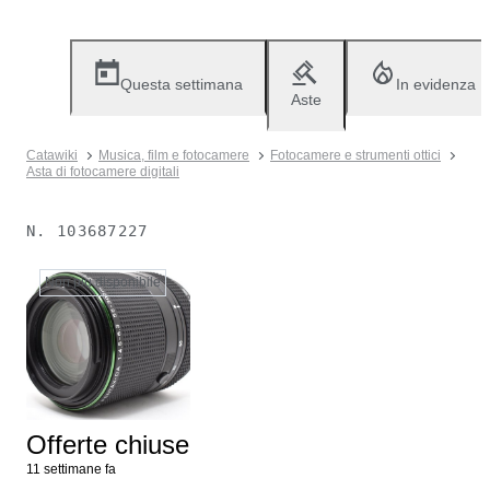
Questa settimana
In evidenza
Aste
Catawiki
Musica, film e fotocamere
Fotocamere e strumenti ottici
Asta di fotocamere digitali
N.
103687227
Non più disponibile
Offerte chiuse
11 settimane fa