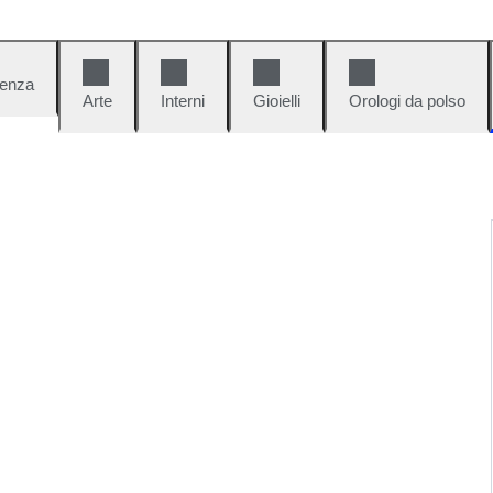
denza
Arte
Interni
Gioielli
Orologi da polso