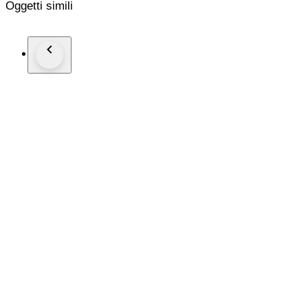
Oggetti simili
Delivery method – Registered (Tracked / Signed For) Priority 
Item Number: S1CC00013