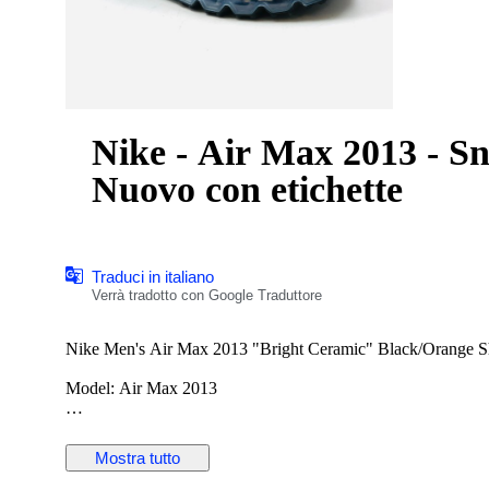
Nike - Air Max 2013 - Sn
Nuovo con etichette
Traduci in italiano
Verrà tradotto con Google Traduttore
Nike Men's Air Max 2013 "Bright Ceramic" Black/Orange Sh
Model: Air Max 2013
Size EUR 44.5 UK 9.5 US 10.5
Mostra tutto
Brand New with Original Box! - 100% Authentic