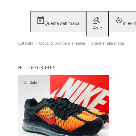
Questa settimana
In evi
Aste
Catawiki
Moda
Scarpe e sneaker
Sneaker alla moda
N.
103689465
Venduto