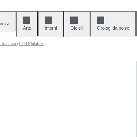
denza
Arte
Interni
Gioielli
Orologi da polso
i francesi (1849 Philatélie)