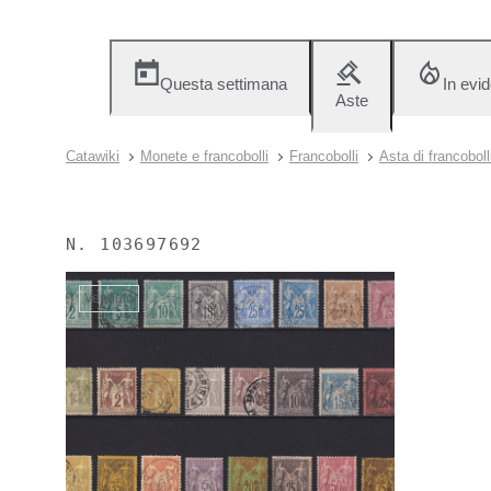
Questa settimana
In evi
Aste
Catawiki
Monete e francobolli
Francobolli
Asta di francoboll
N.
103697692
Venduto