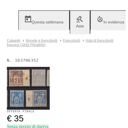
Questa settimana
In evidenza
Aste
Catawiki
Monete e francobolli
Francobolli
Asta di francobolli
francesi (1849 Philatélie)
N.
103706352
Venduto
OFFERTA FINALE
€ 35
Senza prezzo di riserva