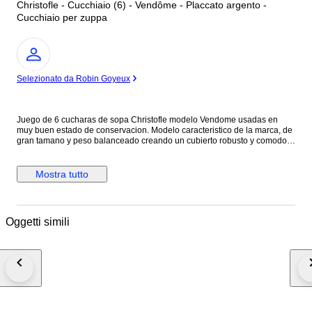
Christofle - Cucchiaio (6) - Vendôme - Placcato argento -
Cucchiaio per zuppa
Esperto
Selezionato da Robin Goyeux
Juego de 6 cucharas de sopa Christofle modelo Vendome usadas en
muy buen estado de conservacion. Modelo caracteristico de la marca, de
gran tamano y peso balanceado creando un cubierto robusto y comodo.
Se envia por servicio de encomiendas UPS a cualquier parte del mundo
Por favor, antes de licitar verifique la informacion y las fotografias
facilitadas asi como los costos de envio asociados al lugar que pretende.
Mostra tutto
Oggetti simili