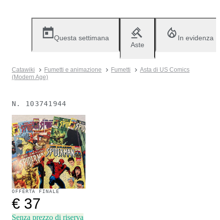
Questa settimana
In evidenza
Aste
Catawiki
Fumetti e animazione
Fumetti
Asta di US Comics
(Modern Age)
N.
103741944
Venduto
OFFERTA FINALE
€ 37
Senza prezzo di riserva