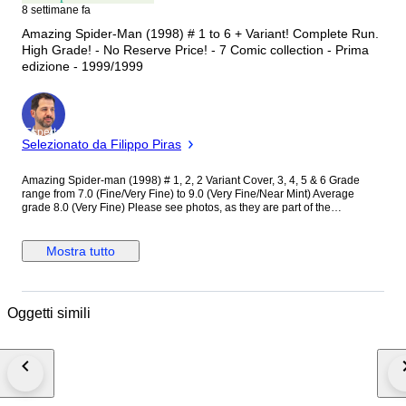
8 settimane fa
Amazing Spider-Man (1998) # 1 to 6 + Variant! Complete Run.
High Grade! - No Reserve Price! - 7 Comic collection - Prima
edizione - 1999/1999
Esperto
Selezionato da Filippo Piras
Amazing Spider-man (1998) # 1, 2, 2 Variant Cover, 3, 4, 5 & 6 Grade
range from 7.0 (Fine/Very Fine) to 9.0 (Very Fine/Near Mint) Average
grade 8.0 (Very Fine) Please see photos, as they are part of the
description. Our comics will be shipped very well protected Combined
postage and shipping-fees: Shipping and postage fees will only be
charged once. Additional winnings will ship for free after the first won lot.
Mostra tutto
Oggetti simili