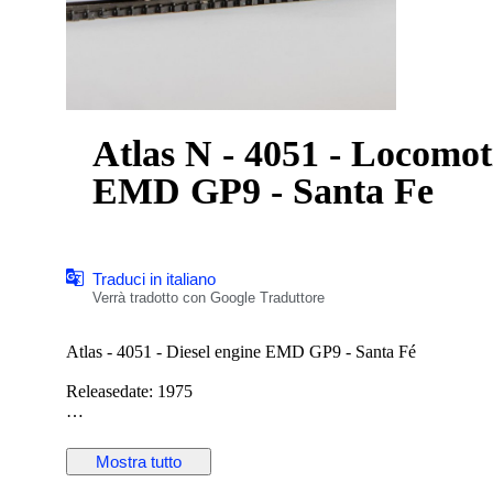
Atlas N - 4051 - Locomoti
EMD GP9 - Santa Fe
Traduci in italiano
Verrà tradotto con Google Traduttore
Atlas - 4051 - Diesel engine EMD GP9 - Santa Fé
Releasedate: 1975
Komt uit een jaren opgeborgen verzameling, (waarschijnlijk) n
Locomotief is getest en werkt.
Mostra tutto
Foto’s maken deel uit van de beschrijving.