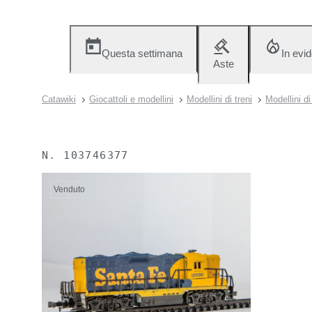
Questa settimana
In evi
Aste
Catawiki
Giocattoli e modellini
Modellini di treni
Modellini d
N.
103746377
Venduto