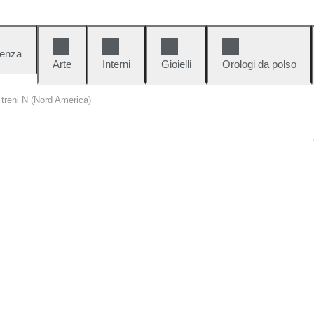
denza
Arte
Interni
Gioielli
Orologi da polso
i treni N (Nord America)