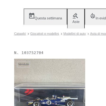
Questa settimana
In evi
Aste
Catawiki
Giocattoli e modellini
Modellini di auto
Asta di mod
N.
103752704
Venduto