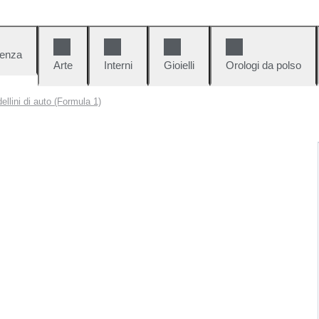
denza
Arte
Interni
Gioielli
Orologi da polso
ellini di auto (Formula 1)