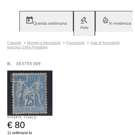
Questa settimana
In evidenza
Aste
Catawiki
Monete e francobolli
Francobolli
Asta di francobolli
francesi (1849 Philatélie)
N.
103755309
Venduto
OFFERTA FINALE
€ 80
11 settimane fa