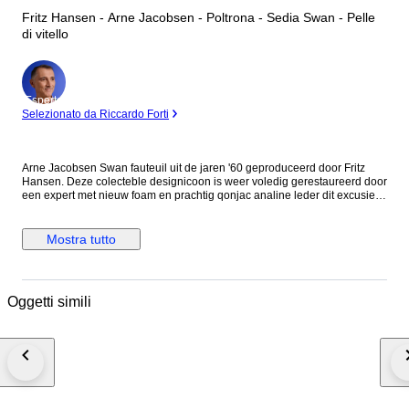
Fritz Hansen - Arne Jacobsen - Poltrona - Sedia Swan - Pelle
di vitello
Esperto
Selezionato da Riccardo Forti
Arne Jacobsen Swan fauteuil uit de jaren '60 geproduceerd door Fritz
Hansen. Deze colecteble designicoon is weer voledig gerestaureerd door
een expert met nieuw foam en prachtig qonjac analine leder dit excusieve
leder heeft een prachtige uitstraling en zal met de jaren een nog mooiere
patina opbouwen. Een ecbt icoon klaar voor vele jaren. Transport
Nederland gratis. Transport word uitgevoerd door expert in vervoer met
Mostra tutto
design en kunst en zal in Europa binnen ca. 2 tot 6 weken bezorgt
worden.
Oggetti simili