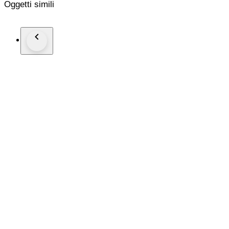
Oggetti simili
Ärmellänge : 56 cm
Länge : 64 cm
Retailpreis : 599,-€
Neu und unbenutzt, mit Originaletikett
versicherter Versand mit der österreichischen Post