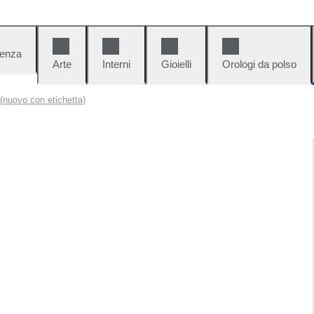
denza
Arte
Interni
Gioielli
Orologi da polso
(nuovo con etichetta)