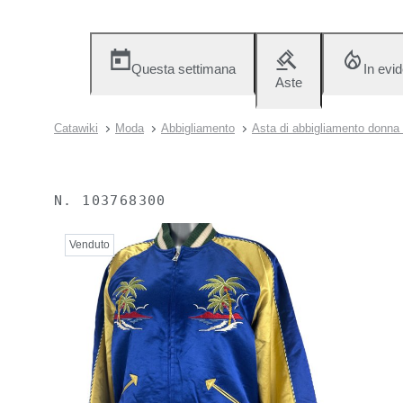
Questa settimana
In evi
Aste
Catawiki
Moda
Abbigliamento
Asta di abbigliamento donna 
N.
103768300
Venduto