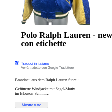
Polo Ralph Lauren - new
con etichette
Traduci in italiano
Verrà tradotto con Google Traduttore
Brandneu aus dem Ralph Lauren Store :
Gefütterte Windjacke mit Segel-Motiv
im Blouson-Schnitt
Zippverschluß vorne, Kragen und Bündchen aus Wolle
2 seitliche Eingriffstaschen ohne Zipp
Mostra tutto
Größe : M
Oberweite : bis 105 cm