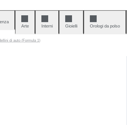
denza
Arte
Interni
Gioielli
Orologi da polso
ellini di auto (Formula 1)