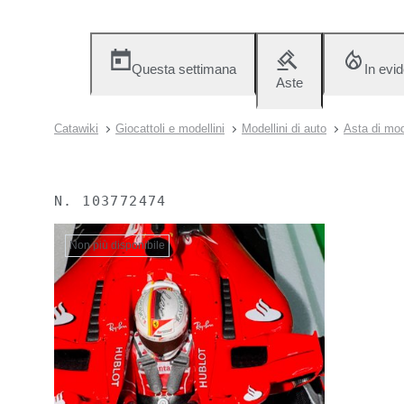
Questa settimana
In evi
Aste
Catawiki
Giocattoli e modellini
Modellini di auto
Asta di mod
N.
103772474
Non più disponibile