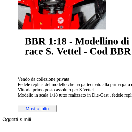
BBR 1:18 - Modellino di 
race S. Vettel - Cod BB
Vendo da collezione privata
Fedele replica del modello che ha partecipato alla prima gara
Vittoria primo posto assoluto per S.Vettel
Modello in scala 1/18 tutto realizzato in Die-Cast , fedele repl
Con tre disegni differenti.
Versione partenza con ruote colore Viola,
Mostra tutto
Modello BBR in scala 1:18 della Ferrari SF70-H con cui Sebast
successo in F1, precedendo le Mercedes di Lewis Hamilton e 
Oggetti simili
Il modello è un vero pezzo da collezione, 68 operazioni replica