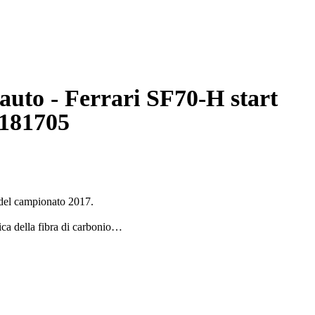
auto - Ferrari SF70-H start
R181705
 del campionato 2017.
ica della fibra di carbonio
ian Vettel ha vinto il G.P. di Australia nel 2017, suo 43°
Valteri Bottas.
no le viti di chiusura della scocca.