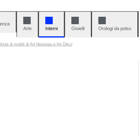
denza
Arte
Interni
Gioielli
Orologi da polso
Asta di mobili di Art Nouveau e Art Déco