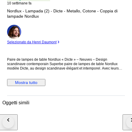
10 settimane fa
Nordlux - Lampada (2) - Dicte - Metallo, Cotone - Coppia di
lampade Nordlux
Esperto
Selezionato da Henri Daumont
Paire de lampes de table Nordlux « Dicte » – Neuves – Design
scandinave contemporain Superbe paire de lampes de table Nordlux
modèle Dicte, au design scandinave élégant et intemporel. Avec leurs
lignes épurées et leur silhouette minimaliste, ces lampes incarnent
parfaitement l’esthétique nordique contemporaine. L’association du métal
noir mat et des abat-jour plissés en textile beige crée une ambiance
Mostra tutto
douce, chaleureuse et raffinée. Leur style s’intègre parfaitement dans : un
intérieur contemporain, une décoration japandi, un salon minimaliste, une
chambre élégante, ou un espace de lecture cosy. Les abat-jour diffusent
une lumière feutrée particulièrement agréable, idéale pour créer une
Oggetti simili
atmosphère apaisante et sophistiquée. Marque Nordlux Modèle Dicte
Design Scandinave contemporain Couleurs Noir mat et beige naturel
Matériaux Métal et coton Dimensions Hauteur : 42,5 cm Diamètre abat-
jour : 21 cm Base : 15 cm Longueur du câble : 150 cm Caractéristiques
techniques Douille : E14 Max. 40W Usage intérieur Interrupteur sur câble
Ampoules non incluses État Neuves, jamais utilisées. Merci de bien
observer les photos qui font partie intégrante de la description. Contenu