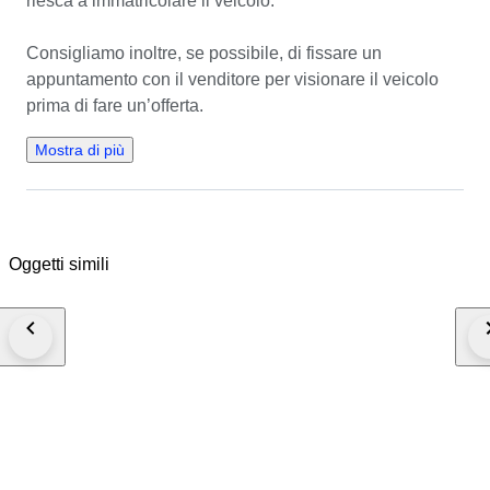
riesca a immatricolare il veicolo.

RITIRO:
Consigliamo inoltre, se possibile, di fissare un 
L’auto può essere ritirata a Rotterdam, oppure posso
appuntamento con il venditore per visionare il veicolo 
aiutare a organizzare la spedizione ovunque.
prima di fare un’offerta.
Mostra di più
Oggetti simili