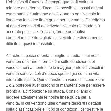
L’obiettivo di Catawiki è sempre quello di offrire la 
Monterey. Tutto funziona in modo eccellente, ma, dato il
migliore esperienza d’acquisto possibile. I nostri esperti 
suo uso limitato negli ultimi anni, probabilmente richiede
esaminano virtualmente e selezionano ogni veicolo in 
un controllo generale per tornare su strada come merita.
linea con le nostre linee guida per la vendita. Chiediamo 
Il tubo di scarico è vecchio quanto l’auto ed è
ai nostri venditori di descrivere il veicolo nel modo più 
probabilmente giunto il momento di sostituirlo.
accurato possibile. Tuttavia, fornire un’analisi 
completamente dettagliata del veicolo è estremamente 
Le cinque gomme Pirelli sono ancora quelle originali
difficile e quasi impossibile.

fornite al new; hanno 70 anni e andrebbero sostituite per
un uso intensivo (per una carrozzatura italiana degli
Affinché tu possa orientarti meglio, chiediamo ai nostri 
anni ’50, la scelta migliore sarebbe gomme Michelin o
venditori di fornire informazioni sulle condizioni del 
Pirelli con fianchi bianchi).
veicolo. Tieni a mente che la maggior parte dei veicoli in 
vendita sono veicoli d’epoca, spesso già con una vita 
In sintesi, da un punto di vista pratico, tutto è robusto e
intera alle spalle. Quindi, anche un veicolo in condizioni 
solido e funziona in modo soddisfacente, ma è
1 o 2 potrebbe aver bisogno di manutenzione per essere 
consigliata una ispezione generale.
pronto alla circolazione su strada. Consigliamo di 
leggere attentamente le nostre linee guida per la 
INTERNI:
vendita, in cui vengono ulteriormente descritti i dettagli 
sulla classificazione e il tipo di condizioni, per gestire le 
Gli interni sono anch’essi interamente conservati nella