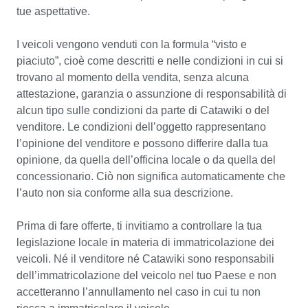
tue aspettative.

loro condizione originale, proprio come sono stati creati
dai maestri artigiani della Carrozzeria Vignale. I sedili
I veicoli vengono venduti con la formula “visto e 
imbottiti in tessuto sintetico (“skai”), i tappeti in gomma
piaciuto”, cioè come descritti e nelle condizioni in cui si 
che ancora conservano il loro inconfondibile odore, la
trovano al momento della vendita, senza alcuna 
testiera, il bellissimo volante in legno Nardi, gli strumenti
attestazione, garanzia o assunzione di responsabilità di 
e gli interruttori—tutto è originale. Ci sono alcune
alcun tipo sulle condizioni da parte di Catawiki o del 
separazioni localizzate delle cuciture sui cuscini.
venditore. Le condizioni dell’oggetto rappresentano 
l’opinione del venditore e possono differire dalla tua 
Come per l’esterno, vale la pena preservare gli interni
opinione, da quella dell’officina locale o da quella del 
nel loro stato attuale per mantenere la loro originalità e,
concessionario. Ciò non significa automaticamente che 
di conseguenza, l’unicità e il valore storico.
l’auto non sia conforme alla sua descrizione. 

DOCUMENTI:
Prima di fare offerte, ti invitiamo a controllare la tua 
legislazione locale in materia di immatricolazione dei 
L’auto conserva ancora la sua registrazione italiana
veicoli. Né il venditore né Catawiki sono responsabili 
originale (Genova). È quindi pronta per essere registrata
dell’immatricolazione del veicolo nel tuo Paese e non 
in qualsiasi paese UE senza dazi o tasse doganali.
accetteranno l’annullamento nel caso in cui tu non 