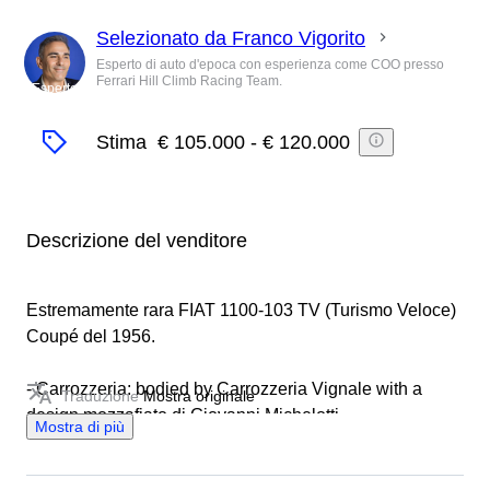
Selezionato da Franco Vigorito
Esperto di auto d'epoca con esperienza come COO presso
Ferrari Hill Climb Racing Team.
Esperto
Stima
€ 105.000
-
€ 120.000
Descrizione del venditore
Estremamente rara FIAT 1100-103 TV (Turismo Veloce)
Coupé del 1956.
- Carrozzeria: bodied by Carrozzeria Vignale with a
Traduzione
Mostra originale
design mozzafiato di Giovanni Michelotti
Mostra di più
- Sono stati costruiti solo cinque esemplari, designati
“Desirée” da Vignale