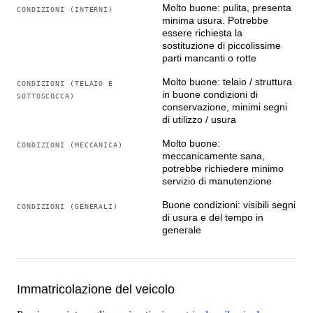
Molto buone: pulita, presenta
CONDIZIONI (INTERNI)
porte, cofano e bagagliaio si aprono e chiudono con
minima usura. Potrebbe
grande accuratezza. Ciò conferma sia gli standard
essere richiesta la
sostituzione di piccolissime
elevati che Alfredo Vignale imponeva agli artigiani delle
parti mancanti o rotte
sue carrozzerie sia il fatto che l’auto sembra non sia mai
stata coinvolta in un incidente né abbia subito
Molto buone: telaio / struttura
CONDIZIONI (TELAIO E
in buone condizioni di
riparazioni.
SOTTOSCOCCA)
conservazione, minimi segni
di utilizzo / usura
Complessivamente, l’intera carrozzeria è perfettamente
Molto buone:
CONDIZIONI (MECCANICA)
dritta, priva di ammaccature o graffi. Alcune cromature,
meccanicamente sana,
soprattutto sul paraurti posteriore, potrebbero essere
potrebbe richiedere minimo
rielaborate; ho preferito lasciarle così per mantenere una
servizio di manutenzione
patina uniforme su tutte le parti. Le ruote sono dotate
Buone condizioni: visibili segni
CONDIZIONI (GENERALI)
delle rare e belle coppe ruota Ruspa, tutte in ottime
di usura e del tempo in
generale
condizioni.
Tutto il vetro è in ottime condizioni, con i finestrini
esistenti (i parabrezza scorrevole anteriori e le bocchette
Immatricolazione del veicolo
laterali posteriori) che si aprono e chiudono