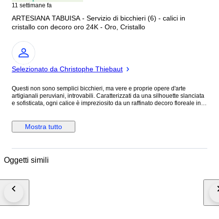
11 settimane fa
ARTESIANA TABUISA - Servizio di bicchieri (6) - calici in
cristallo con decoro oro 24K - Oro, Cristallo
Esperto
Selezionato da Christophe Thiebaut
Questi non sono semplici bicchieri, ma vere e proprie opere d'arte
artigianali peruviani, introvabili. Caratterizzati da una silhouette slanciata
e sofisticata, ogni calice è impreziosito da un raffinato decoro floreale in
rilievo color oro, completato da un bordo dorato superiore e sulla base
che cattura la luce a ogni brindisi. La lavorazione del vetro è limpida,
progettata per esaltare il colore del vino. Il set è conservato
Mostra tutto
magnificamente, con le dorature ancora vivide e brillanti. Stato fuori
produzione, da collezione Imballo accurato per ogni singolo pezzo e
spedizione con tracking
Oggetti simili