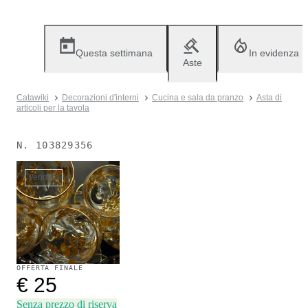
Questa settimana
In evidenza
Aste
Catawiki
Decorazioni d'interni
Cucina e sala da pranzo
Asta di
articoli per la tavola
N.
103829356
Venduto
OFFERTA FINALE
€ 25
Senza prezzo di riserva