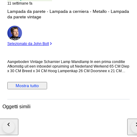
11 settimane fa
Lampada da parete - Lampada a cerniera - Metallo - Lampada
da parete vintage
Esperto
Selezionato da John Bolt
Aangeboden Vintage Scharnier Lamp Wandlamp In een prima conditie
Afkomstig uit een inboedel opruiming uit Nederland Werkend 65 CM Diep
x 30 CM Breed x 34 CM Hoog Lampenkap 26 CM Doorsnee x 21 CM
Hoog Rond de 1 kilo zwaar Inc verpakkingsmateriaal Word netjes verpakt
en verstuurd over de hele wereld Zie foto’s
Mostra tutto
Oggetti simili