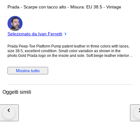
Prada - Scarpe con tacco alto - Misura: EU 38.5 - Vintage
Esperto
Selezionato da Ivan Ferretti
Prada Peep-Toe Platform Pump patent leather in three colors with laces,
size 38.5, excellent condition. Small color variation as shown in the
photo.Gold Prada logo on the insole and sole. Soft beige leather interior.
Heel Height: Approximately 12 cm (as shown in photos with tape
measure). Exterior: The patent leather is shiny and well-preserved; there
is only a very slight variation in color near the base of the heel (see
Mostra tutto
photo), almost imperceptible during wear. We're sorry but we don't ship to
England and the other Islands, and in countries not indicated in the
shipping list. We want your shoes to arrive in perfect condition and
quickly, which is why we don't save on packaging, choosing those
Oggetti simili
specifically created for transport and ensuring shipping where possible.
Shipping costs (packaging, transport and insurance) represent the quality
of the service offered and to guarantee it, we have chosen one of the best
and most reliable international couriers: UPS.