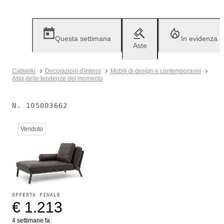
Questa settimana
In evidenza
Aste
Catawiki
Decorazioni d'interni
Mobili di design e contemporanei
Asta delle tendenze del momento
N.
105003662
Venduto
OFFERTA FINALE
€ 1.213
4 settimane fa