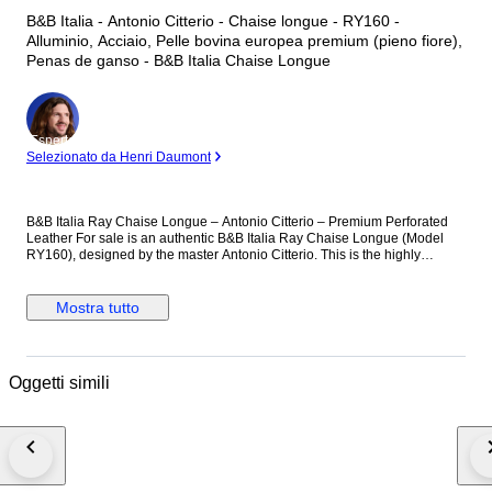
B&B Italia - Antonio Citterio - Chaise longue - RY160 -
Alluminio, Acciaio, Pelle bovina europea premium (pieno fiore),
Penas de ganso - B&B Italia Chaise Longue
Esperto
Selezionato da Henri Daumont
B&B Italia Ray Chaise Longue – Antonio Citterio – Premium Perforated
Leather For sale is an authentic B&B Italia Ray Chaise Longue (Model
RY160), designed by the master Antonio Citterio. This is the highly
sought-after indoor version, upholstered in premium dark brown leather
with the iconic interwoven leather backrest. ​This specific piece features
factory-engineered micro-perforations in the leather cushions—a high-
Mostra tutto
end technical detail from B&B Italia that allows for air ventilation, ensuring
maximum comfort and preserving the leather's shape over time. ​Technical
Condition Report: ​Upholstery: 100% Genuine Premium Leather. The
leather is supple with a beautiful natural patina. Features original
Oggetti simili
technical venting holes. ​Structure: Firm and comfortable. The
characteristic interwoven leather bands on the back are in excellent
condition. ​Note on Condition: One single leather cord in the decorative
weave has snapped due to age; this is purely cosmetic and does not
affect the structural integrity or comfort. It is easily repairable by a leather
specialist. The die-cast aluminium feet show minor superficial oxidation
(spotting), consistent with age, which can be treated with metal polish. ​