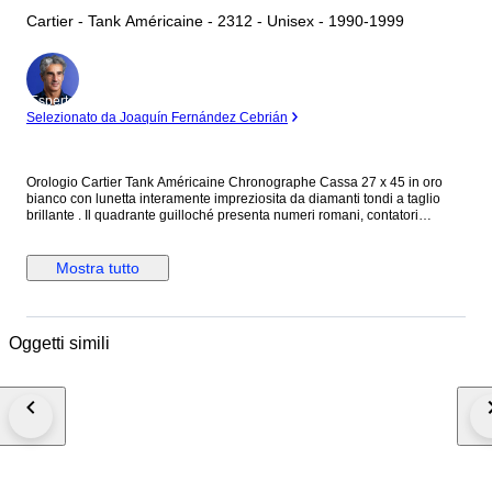
Cartier - Tank Américaine - 2312 - Unisex - 1990-1999
Esperto
Selezionato da Joaquín Fernández Cebrián
Orologio Cartier Tank Américaine Chronographe Cassa 27 x 45 in oro
bianco con lunetta interamente impreziosita da diamanti tondi a taglio
brillante . Il quadrante guilloché presenta numeri romani, contatori
cronografici e datario, completato da un cinturino in pelle nero con
chiusura ardiglione . Spediamo in tutto il mondo con tempi di consegna
che variano tra 1-3 giorni lavorativi , a seconda della destinazione. Le foto
Mostra tutto
vengono scattate dal nostro staff e ritraggono in maniera reale e fedele
l’orologio. Per ulteriori informazioni non esistiate a contattarci , saremo
lieti di soddisfare qualsiasi sia la vostra esigenza.
Oggetti simili