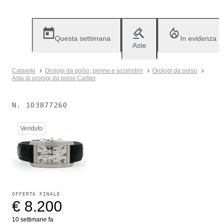
Questa settimana
In evidenza
Aste
Catawiki
Orologi da polso, penne e accendini
Orologi da polso
Asta di orologi da polso Cartier
N.
103877260
Venduto
OFFERTA FINALE
€ 8.200
10 settimane fa