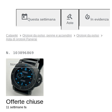
Questa settimana
In evidenza
Aste
Catawiki
Orologi da polso, penne e accendini
Orologi da polso
Asta di orologi Panerai
N.
103896869
Non più disponibile
Offerte chiuse
11 settimane fa