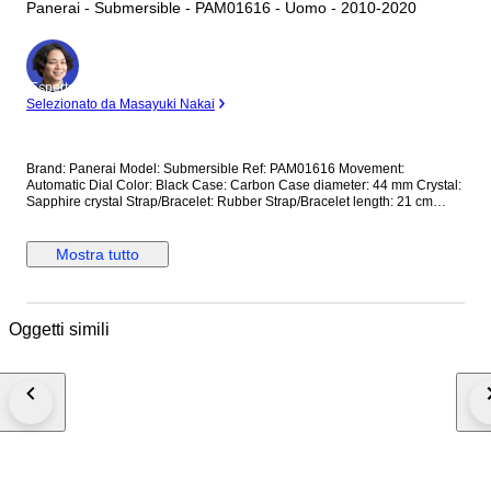
Panerai - Submersible - PAM01616 - Uomo - 2010-2020
Esperto
Selezionato da Masayuki Nakai
Brand: Panerai Model: Submersible Ref: PAM01616 Movement:
Automatic Dial Color: Black Case: Carbon Case diameter: 44 mm Crystal:
Sapphire crystal Strap/Bracelet: Rubber Strap/Bracelet length: 21 cm
Clasp: Buckle Condition: Worn and in very good condition Extras: No Box,
No Papers *Shipping via UPS (fast shipping with tracking and signature)
**Optional shipping from Europe(EU) is available. Please contact seller
Mostra tutto
for details.
Oggetti simili