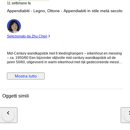
11 settimane fa
Appendiabiti - Legno, Ottone - Appendiabiti in stile metà secolo
Esperto
Selezionato da Zhu Chen
Mid-Century wandkapstok met 6 kledinghangers – eikenhout en messing
– ca. 1950/60 Een bijzonder stijlvolle mid-century wandkapstok uit de
jaren 50/60, uitgevoerd in warm eikenhout met rijk gedecoreerde messing
kapstokhaken en zes bijpassende houten kledinghangers. Dit type
kapstok weerspiegelt perfect het design van het midden van de 20e
eeuw: functioneel, elegant en met aandacht voor ambachtelijke details.
Mostra tutto
De kapstok bestaat uit twee identieke wandpanelen van massief
eikenhout, elk voorzien van een decoratieve messing kapstokhaak met
dubbele functie: een bovenhaak voor jassen en een lagere haak voor
accessoires zoals hoeden, sjaals of tassen. De ornamentiek van het
Oggetti simili
metaalwerk heeft een subtiele Art Nouveau / klassieke invloed, wat in de
jaren 50 en 60 vaak werd gecombineerd met de strakkere vormen van het
mid-century design. Bijzonder aan dit ensemble zijn de zes originele
houten kledinghangers, eveneens uitgevoerd in eikenhout en voorzien
van metalen ophanghaken. De brede vorm van de hangers is ontworpen
om jassen en colberts goed te ondersteunen zonder de schouders te
vervormen – een kenmerk dat vaak werd toegepast in
kwaliteitskapstokken uit het midden van de 20e eeuw. In de jaren 50 en