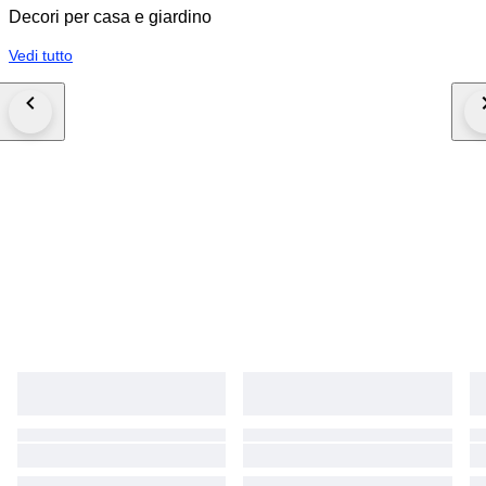
vintage wandkapstok, houten kapstok met hoedenplank, Scandinavische
Decori per casa e giardino
kapstok, retro hal kapstok, vintage garderobe wand, teak stijl kapstok,
kapstok met messing haken, mid century hal meubel, vintage entryway
Vedi tutto
rack, design wandkapstok hout, retro kapstok plank mid century kapstok,
vintage wall coat rack, jaren 50 kapstok, jaren 60 kapstok, eikenhouten
kapstok, vintage coat rack wood brass, mid century hallway rack, kapstok
met kledinghangers, vintage wooden hangers, mid century hallway
furniture, retro wandkapstok, design coat rack 1950s 1960s, vintage
entrance rack, mid century interior decor, retro kapstok set.