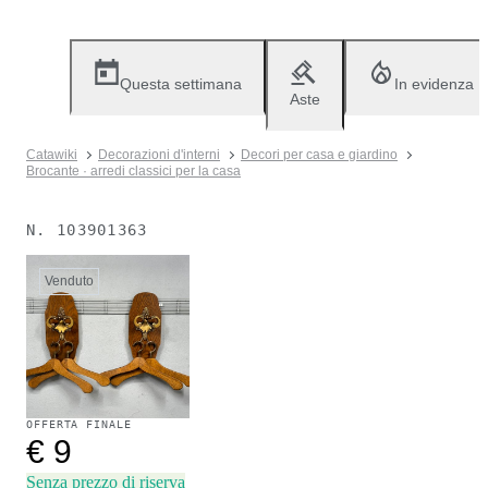
Questa settimana
In evidenza
Aste
Catawiki
Decorazioni d'interni
Decori per casa e giardino
Brocante · arredi classici per la casa
N.
103901363
Venduto
OFFERTA FINALE
€ 9
Senza prezzo di riserva