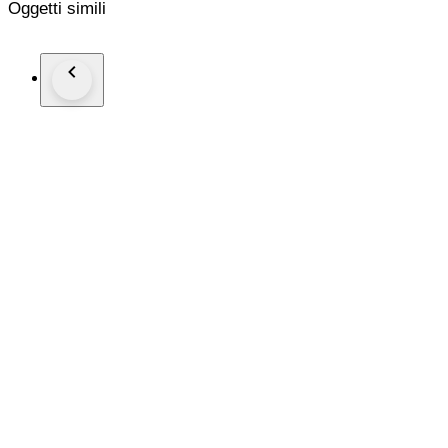
Oggetti simili
Wristsize: 21 cm
Staat: Nieuwstaat!
Garantie: 1 jaar "de Horlogemeesters"
Wordt geleverd in originele doos + documenten.
Dit horloge wordt aangetekend en verzekerd verstuurd (DHL-