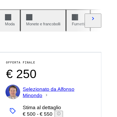
Moda
Monete e francobolli
Fumetti
Auto e moto
OFFERTA FINALE
€ 250
Selezionato da Alfonso
Minondo
Esperto
Stima al dettaglio
€ 500
-
€ 550