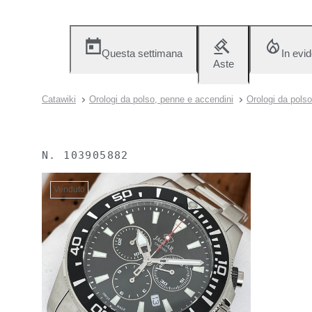
Questa settimana
In evi
Aste
Catawiki
Orologi da polso, penne e accendini
Orologi da polso
N.
103905882
Venduto