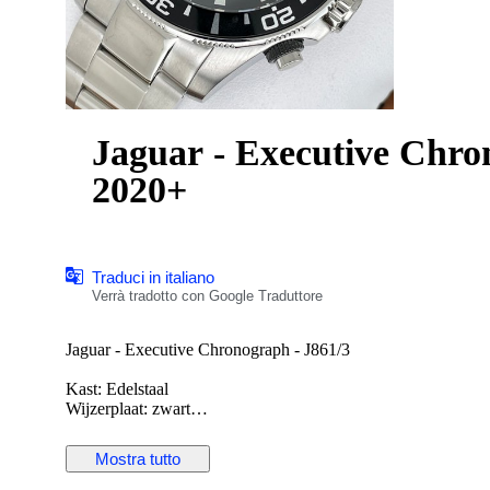
Jaguar - Executive Chro
2020+
Traduci in italiano
Verrà tradotto con Google Traduttore
Jaguar - Executive Chronograph - J861/3
Kast: Edelstaal
Wijzerplaat: zwart
Uurwerk: Swiss made quartz
Diameter: 43,5 mm zonder kroon
Mostra tutto
Glas: sapphire crystal
Band: origineel edelstalen band