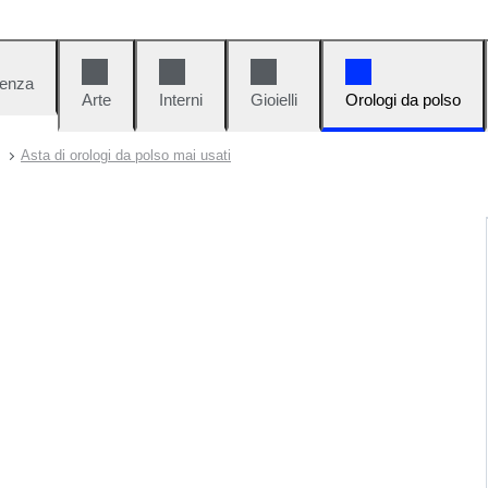
denza
Arte
Interni
Gioielli
Orologi da polso
Asta di orologi da polso mai usati