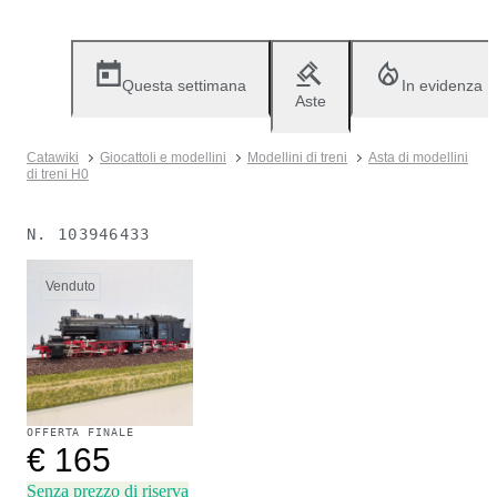
Questa settimana
In evidenza
Aste
Catawiki
Giocattoli e modellini
Modellini di treni
Asta di modellini
di treni H0
N.
103946433
Venduto
OFFERTA FINALE
€ 165
Senza prezzo di riserva