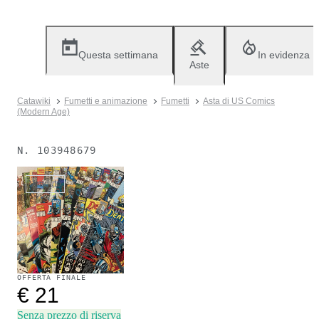
Questa settimana
In evidenza
Aste
Catawiki
Fumetti e animazione
Fumetti
Asta di US Comics
(Modern Age)
N.
103948679
Venduto
OFFERTA FINALE
€ 21
Senza prezzo di riserva