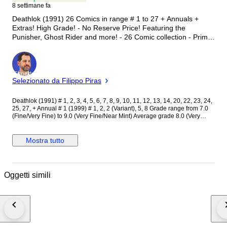
8 settimane fa
Deathlok (1991) 26 Comics in range # 1 to 27 + Annuals +
Extras! High Grade! - No Reserve Price! Featuring the
Punisher, Ghost Rider and more! - 26 Comic collection - Prima
edizione - 1991/2000
Esperto
Selezionato da Filippo Piras
Deathlok (1991) # 1, 2, 3, 4, 5, 6, 7, 8, 9, 10, 11, 12, 13, 14, 20, 22, 23, 24,
25, 27, + Annual # 1 (1999) # 1, 2, 2 (Variant), 5, 8 Grade range from 7.0
(Fine/Very Fine) to 9.0 (Very Fine/Near Mint) Average grade 8.0 (Very
Fine) Please see photos, as they are part of the description. Our comics
will be shipped very well protected Combined postage and shipping-fees:
Shipping and postage fees will only be charged once. Additional winnings
Mostra tutto
will ship for free after the first won lot.
Oggetti simili