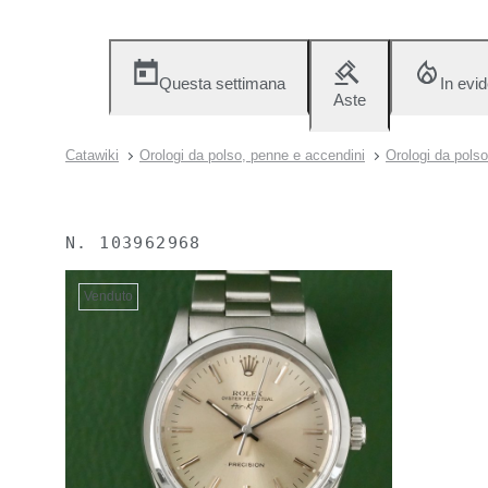
Questa settimana
In evi
Aste
Catawiki
Orologi da polso, penne e accendini
Orologi da polso
N.
103962968
Venduto