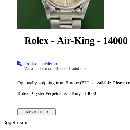
Rolex - Air-King - 14000
Traduci in italiano
Verrà tradotto con Google Traduttore
Optionally, shipping from Europe (EU) is available. Please cont
Rolex - Oyster Perpetual Air-King - 14000
Reference No: 14000
Case Material: Stainless Steel
Mostra tutto
Diameter: 34 mm
Dial: Silver Colour Original Rolex Dial
Oggetti simili
Glass: Scracth Resistant Sapphire (Crystal) glass
Bracelet: Original Stainless Steel Oyster bracelet / Fits 