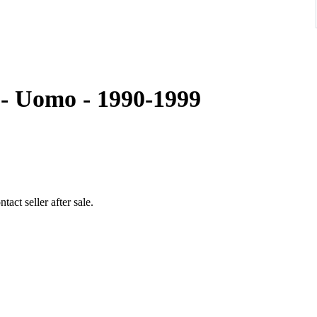
 - Uomo - 1990-1999
act seller after sale.
up to 17.5-18 cm wrist approximately