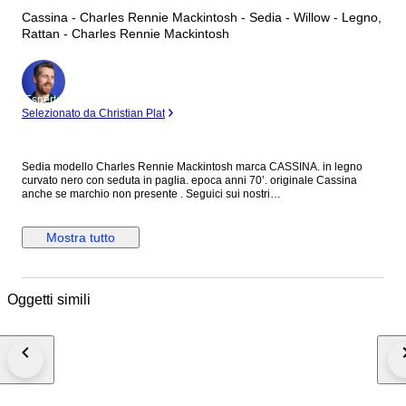
Cassina - Charles Rennie Mackintosh - Sedia - Willow - Legno,
Rattan - Charles Rennie Mackintosh
Esperto
Selezionato da Christian Plat
Sedia modello Charles Rennie Mackintosh marca CASSINA. in legno
curvato nero con seduta in paglia. epoca anni 70’. originale Cassina
anche se marchio non presente . Seguici sui nostri
social:@alexdesignmilano. Oggetto da collezione raro ed introvabile.
Sedia misure h. 103, h seduta 45, larghezza massima 45 cm, prof 40 cm
circa.
Mostra tutto
Oggetti simili