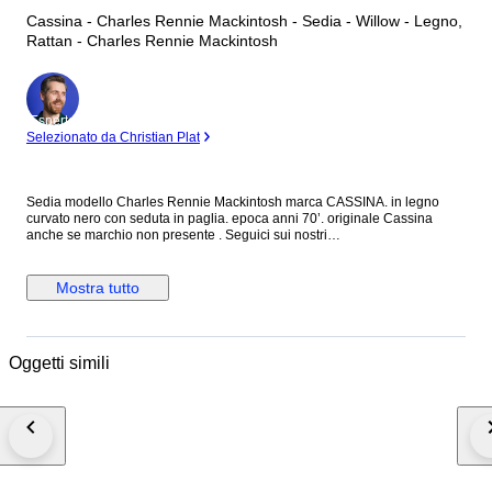
Cassina - Charles Rennie Mackintosh - Sedia - Willow - Legno,
Rattan - Charles Rennie Mackintosh
Esperto
Selezionato da Christian Plat
Sedia modello Charles Rennie Mackintosh marca CASSINA. in legno
curvato nero con seduta in paglia. epoca anni 70’. originale Cassina
anche se marchio non presente . Seguici sui nostri
social:@alexdesignmilano. Oggetto da collezione raro ed introvabile.
Sedia misure h. 103, h seduta 45, larghezza massima 45 cm, prof 40 cm
circa.
Mostra tutto
Oggetti simili