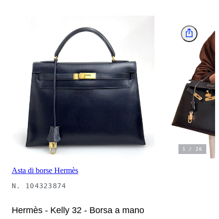
1
/
26
Asta di borse Hermès
N.
104323874
Hermès - Kelly 32 - Borsa a mano