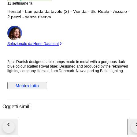
11 settimane fa
Herstal - Lampada da tavolo (2) - Vienda - Blu Reale - Acciaio -
2 pezzi - senza riserva
Esperto
Selezionato da Henri Daumont
2pcs Danish designed table lamps made in metal with a gorgeous dark
blue colour (called Royal blue) Designed and produced by the reknowed
lighting company Herstal, from Denmark. Now a part og Belid Lighting
Group. Model called 'Vienda' in limited 2025 dark blue colour. *These
lamps are brand new in original packaging and manual etc. Dimensions:
Height: 50 cm Diameter lampshade: 20 cm Diameter Foot: 15 cm Cable
Mostra tutto
lenght: 200 cm *with ON/OFF switch Light source: E14 - Max 40W Herstal
was founded in 1988 in Denmark by Lotte and Martin Herstal. In the
beginning of this success story was Herstal a small shop that sold
halogen lighting, but now it has developed into a family business with
Oggetti simili
elegant design, which is growing far beyond Denmark's borders Comes
with original packaging from fabric. If necessary, protection will be
increased. All my shipments are registered and insured - Full refund if the
package is lost.