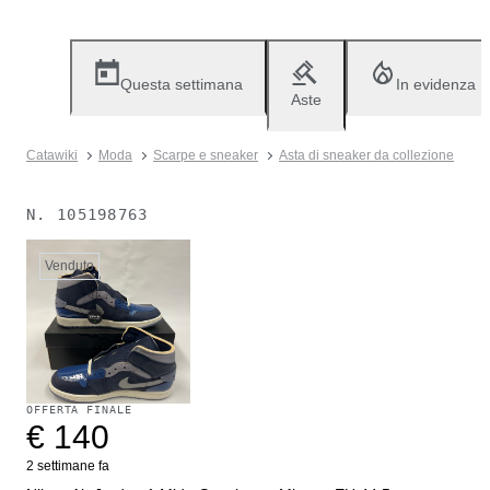
Questa settimana
In evidenza
Aste
Catawiki
Moda
Scarpe e sneaker
Asta di sneaker da collezione
N.
105198763
Venduto
OFFERTA FINALE
€ 140
2 settimane fa