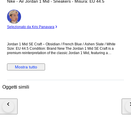
Nike - Air Jordan 1 Mid - Sneakers - Misura: EU 44.5
Esperto
Selezionato da Kris Panavara
Jordan 1 Mid SE Craft – Obsidian / French Blue / Ashen Slate / White
Size: EU 44.5 Condition: Brand New The Jordan 1 Mid SE Craft is a
premium reinterpretation of the classic Jordan 1 Mid, featuring a
deconstructed design with layered materials and exposed stitching. This
colorway combines Obsidian, French Blue, Ashen Slate, and White,
offering a stylish and contemporary look. Perfect for collectors and
Mostra tutto
sneaker enthusiasts seeking a unique and wearable Jordan 1. Details:
Model: Jordan 1 Mid SE Craft Colorway: Obsidian / French Blue / Ashen
Slate / White Size: EU 44.5 Condition: Brand new, never worn Multi-
material upper with deconstructed Craft design Mid-top silhouette for
Oggetti simili
support and style Cushioned insole for comfort Iconic Air Jordan Wings
logo and Swoosh detailing A versatile and premium sneaker that
combines modern design with classic Jordan heritage.