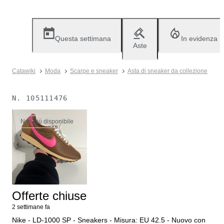
Questa settimana
In evidenza
Aste
Catawiki
Moda
Scarpe e sneaker
Asta di sneaker da collezione
N.
105111476
Non più disponibile
Offerte chiuse
2 settimane fa
Nike - LD-1000 SP - Sneakers - Misura: EU 42.5 - Nuovo con