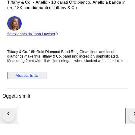
Tiffany & Co. - Anello - 18 carati Oro bianco, Anello a banda in
oro 18K con diamanti di Tiffany & Co.
Esperto
Selezionato da Joan Lowther
Tiffany & Co. 18K Gold Diamond Band Ring Clean lines and inset
diamonds make this Tiffany & Co. band ring incredibly sophisticated.
Measuring 2mm wide, it will look elegant when stacked with other luxury
pieces from your collection. This jewelry piece is offered in estate
condition and includes a gift box. METAL & STONES Metal 18K White
Gold Stones Diamond Stamp 750 DIMENSIONS Weight 3.1 grams Band
Mostra tutto
Thickness 2 Shipping: Secure worldwide express delivery via DHL
Express, fully insured. Estimated transit time: 2–3 business days, with
professional and protective packaging.
Oggetti simili