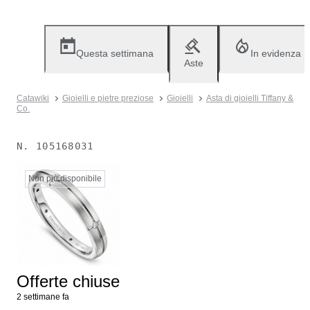
Questa settimana
In evidenza
Aste
Catawiki
Gioielli e pietre preziose
Gioielli
Asta di gioielli Tiffany &
Co.
N.
105168031
Non più disponibile
Offerte chiuse
2 settimane fa