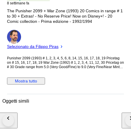
8 settimane fa
The Punisher 2099 + War Zone (1993) 20 Comics in range # 1
to 30 + Extras! - No Reserve Price! Now on Disney+! - 20
Comic collection - Prima edizione - 1992/1994
Esperto
Selezionato da Filippo Piras
Punisher 2099 (1993) # 1, 2, 3, 4, 5, 6, 8, 14, 15, 16, 17, 18, 19 Pricetag
on # 15, 16, 17, 18, 19 War Zone (1992) # 1, 2, 3, 4, 11, 12, 30 Pricetag on
# 30 Grade range from 5.0 (Very Good/Fine) to 9.0 (Very Fine/Near Mint)
Average grade 7.0 (Fine/Very Fine) Please see photos, as they are part of
the description. Our comics will be shipped very well protected Combined
postage and shipping-fees: Shipping and postage fees will only be
Mostra tutto
charged once. Additional winnings will ship for free after the first won lot.
Oggetti simili