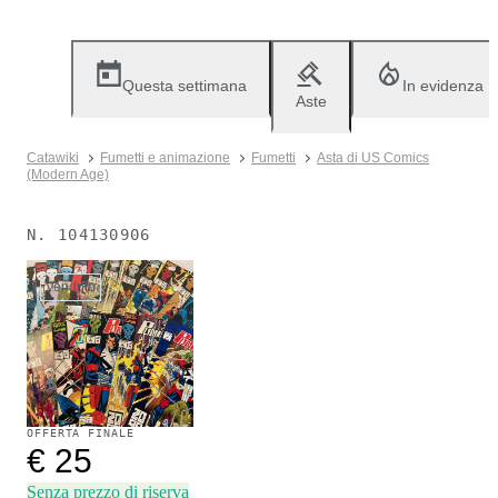
Questa settimana
In evidenza
Aste
Catawiki
Fumetti e animazione
Fumetti
Asta di US Comics
(Modern Age)
N.
104130906
Venduto
OFFERTA FINALE
€ 25
Senza prezzo di riserva