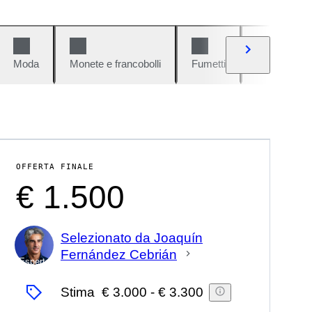
Moda
Monete e francobolli
Fumetti
Auto e moto
OFFERTA FINALE
€ 1.500
Selezionato da Joaquín
Fernández Cebrián
Esperto
Stima
€ 3.000
-
€ 3.300