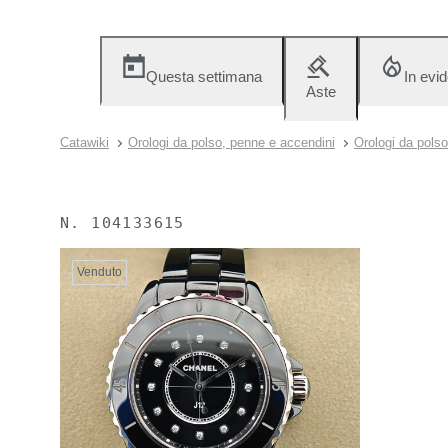
Questa settimana
In evi
Aste
Catawiki
Orologi da polso, penne e accendini
Orologi da polso
N.
104133615
Venduto