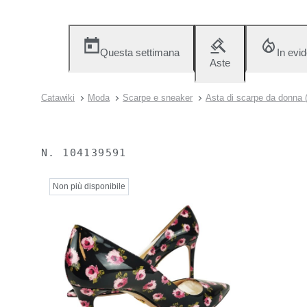
Questa settimana
In evi
Aste
Catawiki
Moda
Scarpe e sneaker
Asta di scarpe da donna (
N.
104139591
Non più disponibile