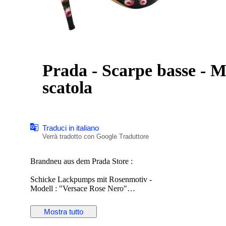
Prada - Scarpe basse - M
scatola
Traduci in italiano
Verrà tradotto con Google Traduttore
Brandneu aus dem Prada Store :
Schicke Lackpumps mit Rosenmotiv -
Modell : "Versace Rose Nero"
Klassische High Heels mit 10cm Absatzhöhe
Prada-Wappen an der Sohle
Mostra tutto
Größe : EU 40
UVP : 690,-€