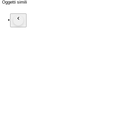
Oggetti simili
Made in Italy
Neu und unbenutzt, im Originalkarton
mit 2 Dustbags und Ersatzabsätzen
Versicherter Versand mit der österreichischen Post