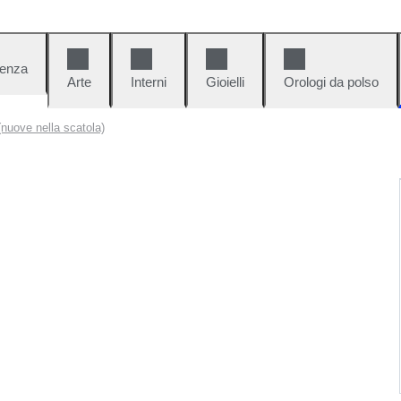
denza
Arte
Interni
Gioielli
Orologi da polso
nuove nella scatola)