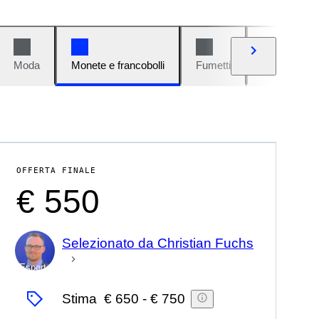
Moda
Monete e francobolli
Fumetti
Auto e moto
OFFERTA FINALE
€ 550
Selezionato da Christian Fuchs
Esperto
Stima
€ 650
-
€ 750