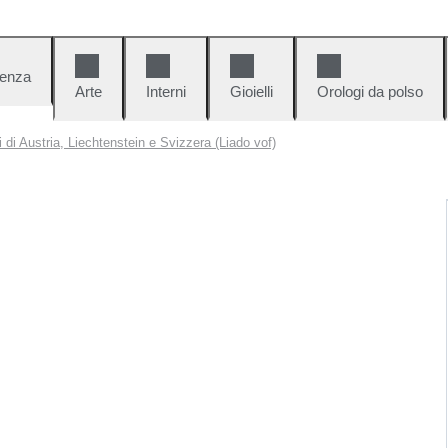
denza
Arte
Interni
Gioielli
Orologi da polso
i di Austria, Liechtenstein e Svizzera (Liado vof)