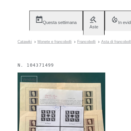
Questa settimana
In evi
Aste
Catawiki
Monete e francobolli
Francobolli
Asta di francoboll
N.
104371499
Venduto