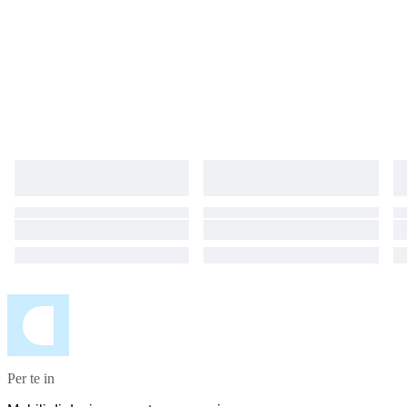
organizzare io stesso la spedizione, non posso garantire il corretto
trasporto e/o scarico.
Per te in