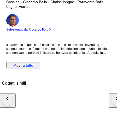
Cassina - Giacomo Balla - Chaise longue - Paravento Balla -
Legno, Acciaio
Esperto
Selezionato da Riccardo Forti
Il paravento in questione risulta, come tutti i miei articoli invenduta, di
seconda mano, può quindi presentare imperfezioni non riportate in foto,
che non vanno però ad inficiare su bellezza ed integrità. L'oggetto in
legno si basa su un bozzetto originale a tempera e matita su carta
dell’artista Giacomo Balla. Oggi, in collaborazione con gli eredi, Cassina
riporta in vita questo accessorio dai toni vivaci per dividere e completare
Mostra tutto
le diverse aree della casa con una forte impronta artistica. Il Paravento
Balla è composto da tre pannelli di altezza e larghezza diversa in legno
tamburato uniti con cerniere in ottone satinato appositamente sviluppate
da Cassina interpretando accuratamente il disegno originale, orientabili
Oggetti simili
in entrambe le direzioni. La decorazione, serigrafata sui due lati,
rispecchiano le coloriture del bozzetto di Balla con fondo bianco nei colori
blu e verde. Il Paravento Balla, parte della Collezione Cassina I Maestri,
riporta la firma dell’autore e una numerazione progressiva a tutela
dell’autenticità del prodotto. Visualizza tutti gli altri miei articoli in vendita!!
Solamente possibilità di ritiro a carico dell'acquirente, qualora venisse
effettuato un ritiro da parte di un corriere e quindi non dalla persona
stessa, la conferma del ritiro e quindi completamento dell'ordine
dev'essere effettuato prima del ritiro, questo perché non potendo