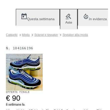
Questa settimana
In evidenza
Aste
Catawiki
Moda
Scarpe e sneaker
Sneaker alla moda
N.
104166196
Venduto
OFFERTA FINALE
€ 90
8 settimane fa