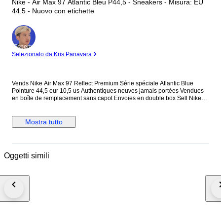
Nike - Air Max 97 Atlantic Bleu P44,5 - Sneakers - Misura: EU
44.5 - Nuovo con etichette
Esperto
Selezionato da Kris Panavara
Vends Nike Air Max 97 Reflect Premium Série spéciale Atlantic Blue
Pointure 44,5 eur 10,5 us Authentiques neuves jamais portées Vendues
en boîte de remplacement sans capot Envoies en double box Sell Nike
Air Max 97 Reflect Premium Spécial série Atlantic Blue Size 44,5 eur 10,5
us Sold in remplacement box missing lid Double box shipments
Regardez aussi mes autres ventes jordan lab Parra Patta Acg air Max
Mostra tutto
force Off white Travis Scott williams dunk adidas yeezy skate skateboard
suprême Nike Vuitton Chicago Bulls Lakers Lebron Boston celtics collab
Oggetti simili