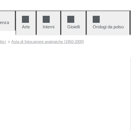
denza
Arte
Interni
Gioielli
Orologi da polso
tici
Asta di fotocamere analogiche (1950-2000)