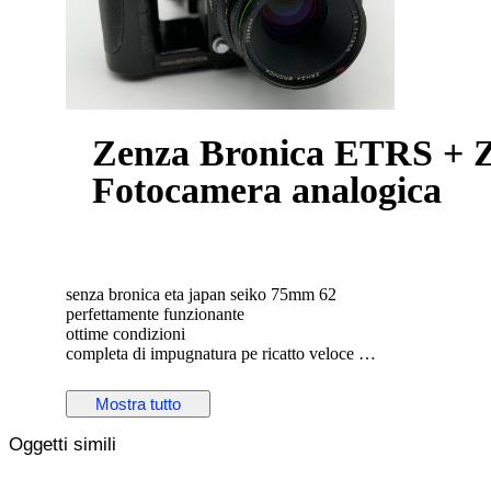
Zenza Bronica ETRS + Z
Fotocamera analogica
senza bronica eta japan seiko 75mm 62
perfettamente funzionante
ottime condizioni
completa di impugnatura pe ricatto veloce
perfetta
spedizione dhl o ups espressa
Mostra tutto
Oggetti simili