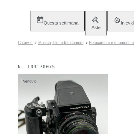
Questa settimana
In evi
Aste
Catawiki
Musica, film e fotocamere
Fotocamere e strumenti ot
N.
104170075
Venduto