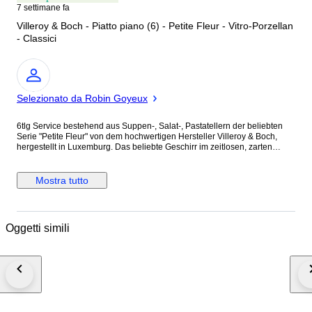
7 settimane fa
Villeroy & Boch - Piatto piano (6) - Petite Fleur - Vitro-Porzellan
- Classici
Esperto
Selezionato da Robin Goyeux
6tlg Service bestehend aus Suppen-, Salat-, Pastatellern der beliebten
Serie "Petite Fleur" von dem hochwertigen Hersteller Villeroy & Boch,
hergestellt in Luxemburg. Das beliebte Geschirr im zeitlosen, zarten
Blumenmuster-Design in verschiedenen Farben (Blau-, Grün-, Rosa-, und
Gelbtönen), erinnert an einen Frühlingsgarten. Hergestellt aus Vitro-
Porzellan, bestens geeignet für den täglichen Gebrauch. -
Mostra tutto
spülmaschinenfest - mikrowellengeeignet Das Service ist in einem
hervorragendem Zustand, ohne Beschädigungen, Chip, Risse. Das
Service setzt sich wie folgt zusammen: 6 x Suppen-, Salat-, Pastateller
Durchmesser: 23,0cm, Höhe: 4,0cm Bilder sind Bestandteil der
Oggetti simili
Beschreibung. Versand erfolgt sicher und gut verpackt, sowie versichert.
Alle Angaben wurden nach bestem Wissen gemacht.