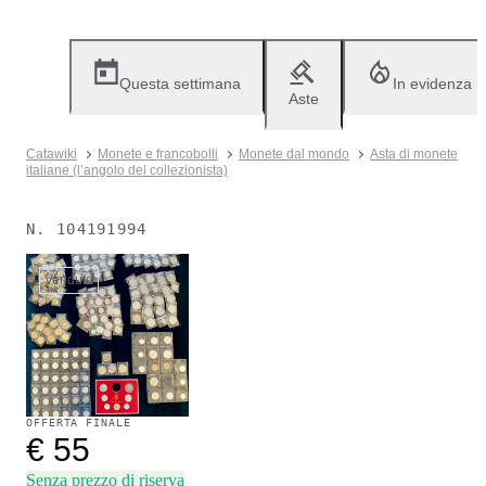
Questa settimana
In evidenza
Aste
Catawiki
Monete e francobolli
Monete dal mondo
Asta di monete
italiane (l’angolo del collezionista)
N.
104191994
Venduto
OFFERTA FINALE
€ 55
Senza prezzo di riserva