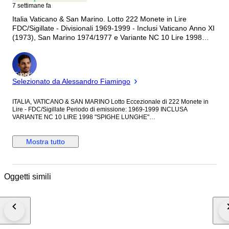
7 settimane fa
Italia Vaticano & San Marino. Lotto 222 Monete in Lire
FDC/Sigillate - Divisionali 1969-1999 - Inclusi Vaticano Anno XI
(1973), San Marino 1974/1977 e Variante NC 10 Lire 1998
Spighe Lunghe (Senza prezzo di riserva)
Esperto
Selezionato da Alessandro Fiamingo
ITALIA, VATICANO & SAN MARINO Lotto Eccezionale di 222 Monete in
Lire - FDC/Sigillate Periodo di emissione: 1969-1999 INCLUSA
VARIANTE NC 10 LIRE 1998 "SPIGHE LUNGHE"
===============================================
PANORAMICA DEL LOTTO Pregevole raccolta di 222 monete provenienti
da serie divisionali ufficiali e rotolini originali, presentata in unico lotto non
Mostra tutto
smembrabile. Tutti i pezzi sono in stato Fior di Conio (FDC) e ancora
sigillati nelle confezioni di provenienza, garanzia di autenticità e
conservazione ottimale. Tra i pezzi di maggior pregio segnaliamo la
VARIANTE NON COMUNE (NC) "10 Lire 1998 Spighe Lunghe", ricercata
Oggetti simili
variante di conio caratterizzata dall'estensione anomala delle spighe
rispetto al tipo ordinario, particolarmente apprezzata dai collezionisti
specializzati. Composizione complessiva: - Italia: 200 monete in Lire,
sigillate FDC - Citta' del Vaticano: 7 monete FDC (Divisionale 1973) -
Repubblica di San Marino: 14 monete FDC (1974-1977)
=============================================== ITALIA - 200
MONETE FDC SIGILLATE > 1 LIRA "Cornucopia" 1969 > 2 LIRE "Ramo di