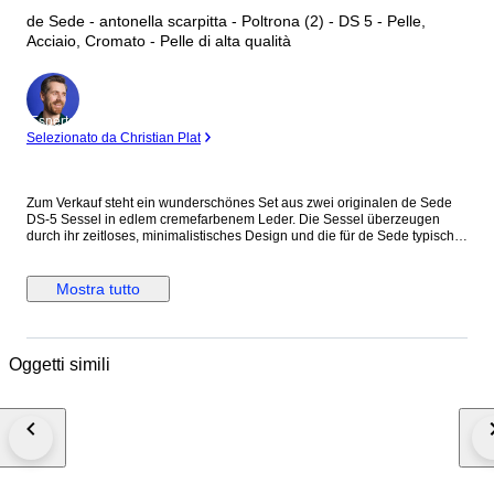
de Sede - antonella scarpitta - Poltrona (2) - DS 5 - Pelle,
Acciaio, Cromato - Pelle di alta qualità
Esperto
Selezionato da Christian Plat
Zum Verkauf steht ein wunderschönes Set aus zwei originalen de Sede
DS-5 Sessel in edlem cremefarbenem Leder. Die Sessel überzeugen
durch ihr zeitloses, minimalistisches Design und die für de Sede typische,
extrem hochwertige Lederverarbeitung. Super bequem und massiv
gebaut. Details: • 2 Sessel im Set • Farbe: Creme / Off-White • Material:
hochwertiges Leder • Zustand: guter Vintage-Zustand mit altersbedingten
Mostra tutto
Gebrauchsspuren (Patina, die dem Leder Charakter verleiht) • sehr
bequem & schwer (Top Qualität) Neupreis: lag pro Sessel im Bereich von
ca 6000 Euro Besonderheiten: Diese Modelle sind echte Designklassiker
und werden mittlerweile selten – vor allem als Set in dieser Farbe.
Oggetti simili