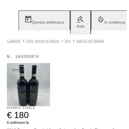
Questa settimana
In evidenza
Aste
Catawiki
Vino, whisky e liquori
Vini
Asta di vini Italiani
N.
104203874
Venduto
OFFERTA FINALE
€ 180
8 settimane fa