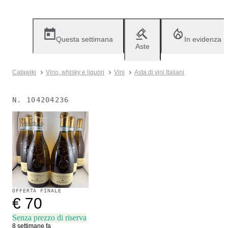
Questa settimana
In evidenza
Aste
Catawiki
Vino, whisky e liquori
Vini
Asta di vini Italiani
N.
104204236
Venduto
OFFERTA FINALE
€ 70
Senza prezzo di riserva
8 settimane fa