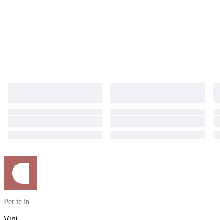
Per te in
Vini