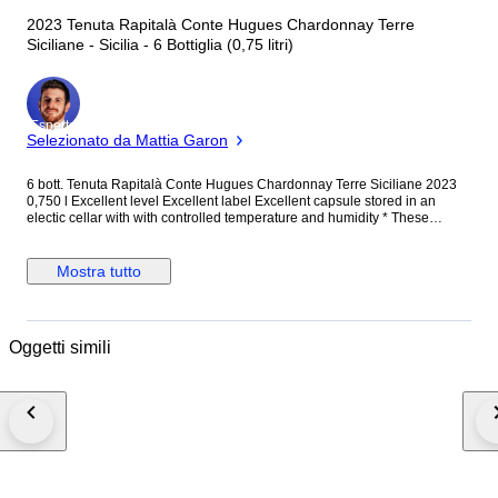
2023 Tenuta Rapitalà Conte Hugues Chardonnay Terre
Siciliane - Sicilia - 6 Bottiglia (0,75 litri)
Esperto
Selezionato da Mattia Garon
6 bott. Tenuta Rapitalà Conte Hugues Chardonnay Terre Siciliane 2023
0,750 l Excellent level Excellent label Excellent capsule stored in an
electic cellar with with controlled temperature and humidity * These
bottles come from our electric cellar, built many years ago as a private
collection, where the temperature and humidity are controlled. We can
guarantee a perfect state of conservation of the product. due to the
Mostra tutto
journey the bottle will take to be delivered to you, we cannot guarantee
100% drinkability. I am NOT responsible for any liquid leakage from the
cap during transport.
Oggetti simili