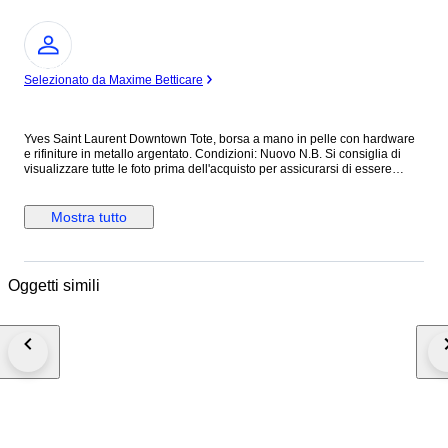
Esperto
Selezionato da Maxime Betticare
Yves Saint Laurent Downtown Tote, borsa a mano in pelle con hardware
e rifiniture in metallo argentato. Condizioni: Nuovo N.B. Si consiglia di
visualizzare tutte le foto prima dell'acquisto per assicurarsi di essere
soddisfatti delle condizioni dell'articolo. ALTEZZA: 40 cm LUNGHEZZA:
40 cm PROFONDITA’: 18 cm Made in Italy Colore: Nero Materiale: Pelle
INV.1189/25 MAR25145021
Mostra tutto
Oggetti simili