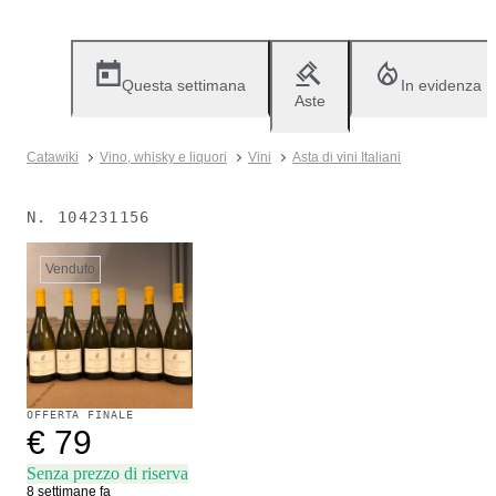
Questa settimana
In evidenza
Aste
Catawiki
Vino, whisky e liquori
Vini
Asta di vini Italiani
N.
104231156
Venduto
OFFERTA FINALE
€ 79
Senza prezzo di riserva
8 settimane fa