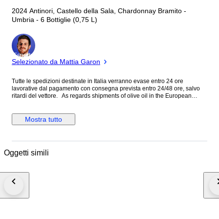
2024 Antinori, Castello della Sala, Chardonnay Bramito -
Umbria - 6 Bottiglie (0,75 L)
Esperto
Selezionato da Mattia Garon
Tutte le spedizioni destinate in Italia verranno evase entro 24 ore
lavorative dal pagamento con consegna prevista entro 24/48 ore, salvo
ritardi del vettore. As regards shipments of olive oil in the European
Union, shipping is express with delivery within 48/96 hours depending on
your country of residence. As regards shipments of wine to the European
Union, delivery times range from 4 to 10 days as the bottles will have to
Mostra tutto
leave the italian territory through the authorized customs before arriving in
your country. All shipments of wine in the European Union will must
transit through tax warehouses, therefore may suffer delays due to
customs clearance. For the European Union, the cost of shipping
Oggetti simili
includes the payment of excise duty in your country, customs practices for
export and import of wine. you will receive tracking before delivery, when
the wine will arrive in the italian tax warehouse. With regard to shipments
outside the eu, express shipping will be made. remember that any duties
and vat will be paid in full by you before delivery of the goods. you will pay
the money due directly to the courier. There is an supplement to the
displayed cost for shipments destined to the Islands of Spain, Portugal
and Greece. Malta and Cipro not available. Secure shipping with
“Nakpack” cellar