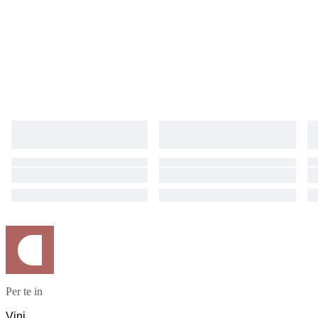
Per te in
Vini