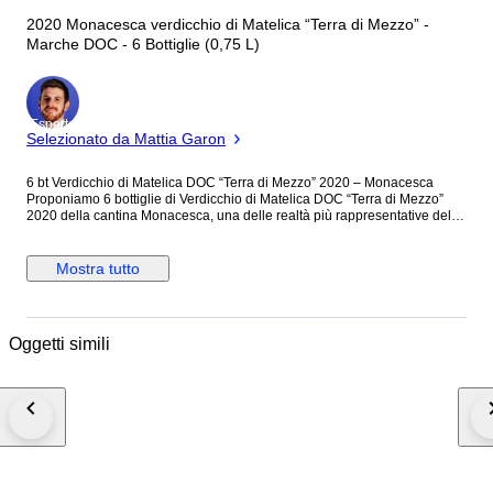
2020 Monacesca verdicchio di Matelica “Terra di Mezzo” -
Marche DOC - 6 Bottiglie (0,75 L)
Esperto
Selezionato da Mattia Garon
6 bt Verdicchio di Matelica DOC “Terra di Mezzo” 2020 – Monacesca
Proponiamo 6 bottiglie di Verdicchio di Matelica DOC “Terra di Mezzo”
2020 della cantina Monacesca, una delle realtà più rappresentative delle
Marche, nota per la valorizzazione del Verdicchio in una delle sue
espressioni più autentiche e territoriali. Denominazione: Verdicchio di
Matelica DOC Produttore: Monacesca Annata: 2020 Formato: 6 x 75 cl
Mostra tutto
Alcol: 14% vol Paese: Italia – Marche Vitigno: 100% Verdicchio, coltivato
nella zona di Matelica, area interna caratterizzata da forti escursioni
termiche che favoriscono eleganza e complessità aromatica.
Vinificazione: Fermentazione controllata e affinamento volto a preservare
Oggetti simili
freschezza e struttura, con potenziale evolutivo nel tempo. Note di
degustazione: Colore giallo paglierino con riflessi dorati. Al naso note di
agrumi, mela, fiori bianchi e sfumature minerali. Al palato è strutturato,
fresco e sapido, con buona persistenza e grande equilibrio. Abbinamenti:
Perfetto con pesce, crostacei, primi piatti di mare, ma anche con carni
bianche e formaggi freschi. Condizioni: Bottiglie in ottimo stato, livelli e
capsule perfetti (vedi foto per dettagli). Spedizione: Imballo professionale
certificato per bottiglie. Spedizione tracciata e assicurata. --- Nota
importante: Per vini maturi non è possibile garantire lo stato organolettico