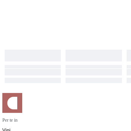
al momento dell’apertura, a causa delle variabili di conservazione nel
tempo.
Per te in
Vini