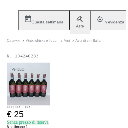
Questa settimana
In evidenza
Aste
Catawiki
Vino, whisky e liquori
Vini
Asta di vini Italiani
N.
104240283
Venduto
OFFERTA FINALE
€ 25
Senza prezzo di riserva
8 settimane fa